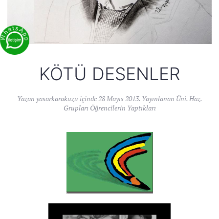
KÖTÜ DESENLER
Yazan
yasarkarakuzu
içinde
28 Mayıs 2013
. Yayınlanan
Üni. Haz.
Grupları Öğrencilerin Yaptıkları