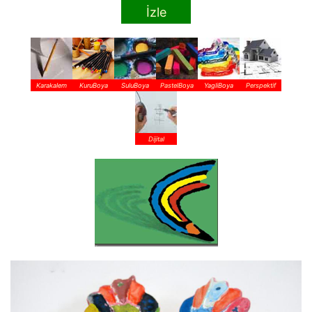
İzle
Karakalem
KuruBoya
SuluBoya
PastelBoya
YagliBoya
Perspektif
Dijital