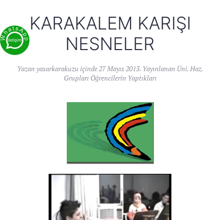
KARAKALEM KARIŞI
NESNELER
Yazan
yasarkarakuzu
içinde
27 Mayıs 2013
. Yayınlanan
Üni. Haz.
Grupları Öğrencilerin Yaptıkları