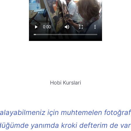
Hobi Kurslari
akalayabilmeniz için muhtemelen fotoğra
üğümde yanımda kroki defterim de vard