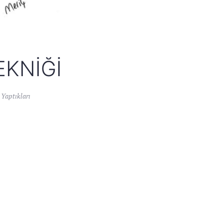
EKNIĞI
 Yaptıkları