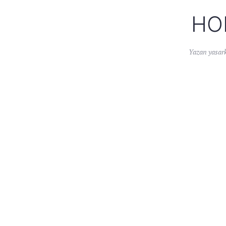
HO
Yazan
yasar