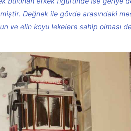
nek bulunan erkek figüründe ise geriye 
irilmiştir. Değnek ile gövde arasındaki m
olun ve elin koyu lekelere sahip olması 