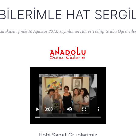
BILERIMLE HAT SERGIL
karakuzu
içinde
16 Ağustos 2013
. Yayınlanan
Hat ve Tezhip Grubu Öğrenciler
Hobi Sanat Gruplarimiz