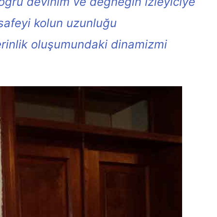
doğru devinim ve değneğin izleyiciye
esafeyi kolun uzunluğu
derinlik oluşumundaki dinamizmi