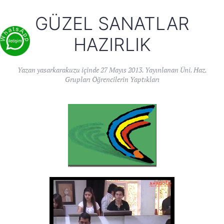
GÜZEL SANATLAR
HAZIRLIK
Yazan
yasarkarakuzu
içinde
27 Mayıs 2013
. Yayınlanan
Üni. Haz.
Grupları Öğrencilerin Yaptıkları