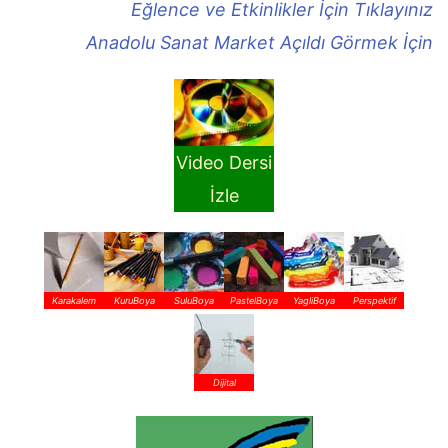
Eğlence ve Etkinlikler İçin Tıklayınız
Anadolu Sanat Market Açıldı Görmek İçin
Video Dersi
İzle
Karakalem
KuruBoya
SuluBoya
PastelBoya
YagliBoya
Perspektif
Dijital