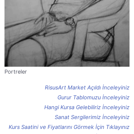
Portreler
RisusArt Market Açıldı İnceleyiniz
Gurur Tablomuzu İnceleyiniz
Hangi Kursa Gelebiliriz İnceleyiniz
Sanat Sergilerimiz İnceleyiniz
Kurs Saatini ve Fiyatlarını Görmek İçin Tıklayınız