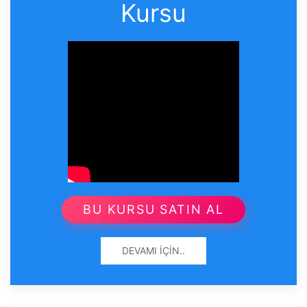
Kursu
BU KURSU SATIN AL
DEVAMI İÇIN..