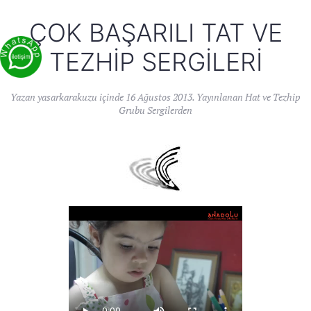
ÇOK BAŞARILI TAT VE
TEZHIP SERGILERI
Yazan
yasarkarakuzu
içinde
16 Ağustos 2013
. Yayınlanan
Hat ve Tezhip
Grubu Sergilerden