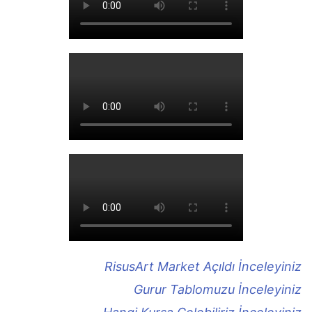
RisusArt Market Açıldı İnceleyiniz
Gurur Tablomuzu İnceleyiniz