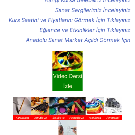
Hangi Kursa Gelebiliriz İnceleyiniz
Sanat Sergilerimiz İnceleyiniz
Kurs Saatini ve Fiyatlarını Görmek İçin Tıklayınız
Eğlence ve Etkinlikler İçin Tıklayınız
Anadolu Sanat Market Açıldı Görmek İçin
Video Dersi
İzle
Karakalem
KuruBoya
SuluBoya
PastelBoya
YagliBoya
Perspektif