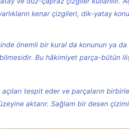
atay ve düz-çapraz çizgiler kullanılır. 
arlıkların kenar çizgileri, dik-yatay konu
pinde önemli bir kural da konunun ya d
bilmesidir. Bu hâkimiyet parça-bütün ili
ıları tespit eder ve parçaların birbirleri
yüzeyine aktarır. Sağlam bir desen çizim