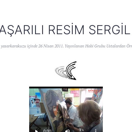
AŞARILI RESIM SERGIL
n
yasarkarakuzu
içinde
26 Nisan 2011
. Yayınlanan
Hobi Grubu Ustalardan Örn