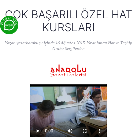
ÇOK BAŞARILI ÖZEL HAT
KURSLARI
Yazan
yasarkarakuzu
içinde
16 Ağustos 2013
. Yayınlanan
Hat ve Tezhip
Grubu Sergilerden