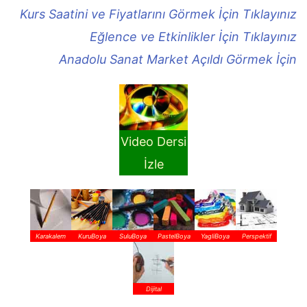
Kurs Saatini ve Fiyatlarını Görmek İçin Tıklayınız
Eğlence ve Etkinlikler İçin Tıklayınız
Anadolu Sanat Market Açıldı Görmek İçin
Video Dersi
İzle
Karakalem
KuruBoya
SuluBoya
PastelBoya
YagliBoya
Perspektif
Dijital