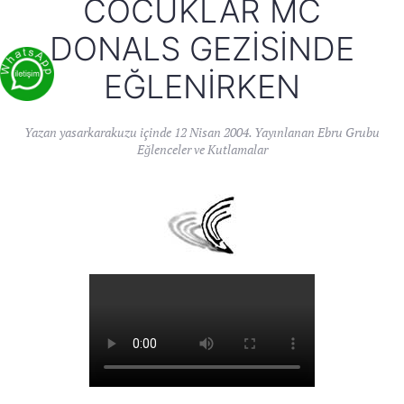
COCUKLAR MC
DONALS GEZISINDE
EĞLENIRKEN
Yazan
yasarkarakuzu
içinde
12 Nisan 2004
. Yayınlanan
Ebru Grubu
Eğlenceler ve Kutlamalar