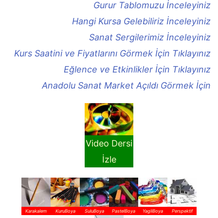
Gurur Tablomuzu İnceleyiniz
Hangi Kursa Gelebiliriz İnceleyiniz
Sanat Sergilerimiz İnceleyiniz
Kurs Saatini ve Fiyatlarını Görmek İçin Tıklayınız
Eğlence ve Etkinlikler İçin Tıklayınız
Anadolu Sanat Market Açıldı Görmek İçin
Video Dersi
İzle
Karakalem
KuruBoya
SuluBoya
PastelBoya
YagliBoya
Perspektif