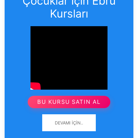
Çocuklar İçin Ebru
Kursları
BU KURSU SATIN AL
DEVAMI İÇIN..