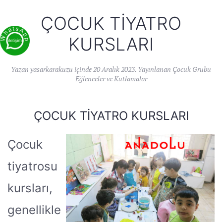
ÇOCUK TIYATRO
KURSLARI
Yazan
yasarkarakuzu
içinde
20 Aralık 2023
. Yayınlanan
Çocuk Grubu
Eğlenceler ve Kutlamalar
ÇOCUK TIYATRO KURSLARI
Çocuk
tiyatrosu
kursları,
genellikle