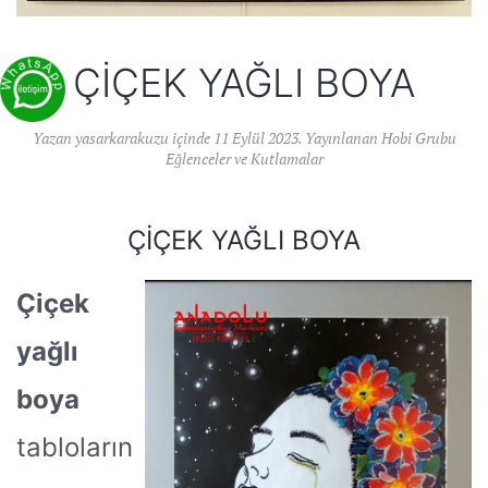
ÇIÇEK YAĞLI BOYA
Yazan
yasarkarakuzu
içinde
11 Eylül 2023
. Yayınlanan
Hobi Grubu
Eğlenceler ve Kutlamalar
ÇIÇEK YAĞLI BOYA
Çiçek
yağlı
boya
tabloların