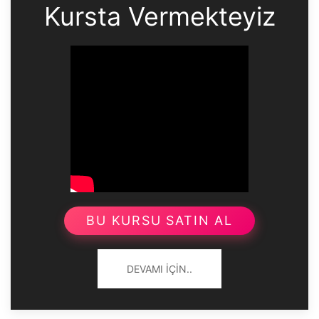
Kursta Vermekteyiz
BU KURSU SATIN AL
DEVAMI İÇIN..