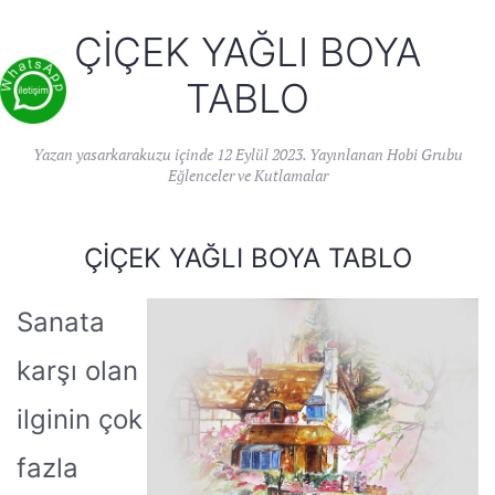
ÇIÇEK YAĞLI BOYA
TABLO
Yazan
yasarkarakuzu
içinde
12 Eylül 2023
. Yayınlanan
Hobi Grubu
Eğlenceler ve Kutlamalar
ÇIÇEK YAĞLI BOYA TABLO
Sanata
karşı olan
ilginin çok
fazla