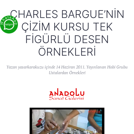
CHARLES BARGUE’NIN
ÇIZIM KURSU TEK
FIGÜRLÜ DESEN
ÖRNEKLERI
Yazan
yasarkarakuzu
içinde
14 Haziran 2011
. Yayınlanan
Hobi Grubu
Ustalardan Örnekleri