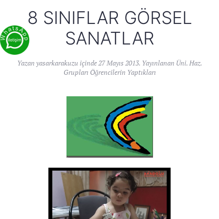
8 SINIFLAR GÖRSEL
SANATLAR
Yazan
yasarkarakuzu
içinde
27 Mayıs 2013
. Yayınlanan
Üni. Haz.
Grupları Öğrencilerin Yaptıkları