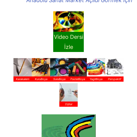
Anadolu Sanat Market Açıldı Görmek İçin
Video Dersi
İzle
Karakalem
KuruBoya
SuluBoya
PastelBoya
YagliBoya
Perspektif
Dijital