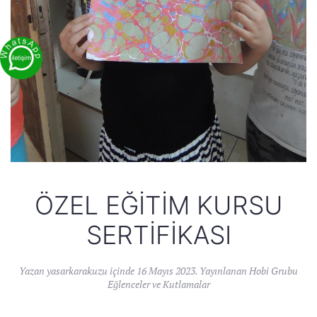
ÖZEL EĞITIM KURSU
SERTIFIKASI
Yazan
yasarkarakuzu
içinde
16 Mayıs 2023
. Yayınlanan
Hobi Grubu
Eğlenceler ve Kutlamalar