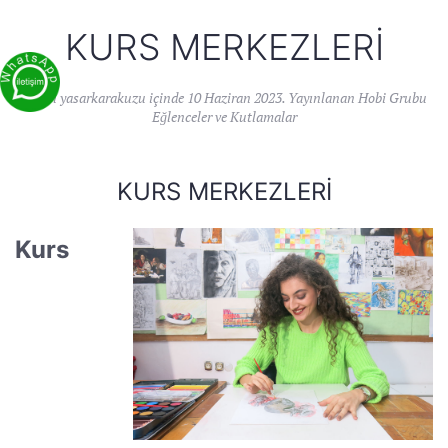
KURS MERKEZLERI
Yazan
yasarkarakuzu
içinde
10 Haziran 2023
. Yayınlanan
Hobi Grubu
Eğlenceler ve Kutlamalar
KURS MERKEZLERI
Kurs