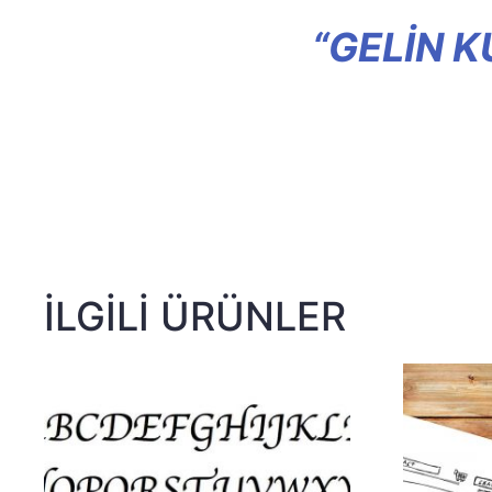
“GELIN 
İLGILI ÜRÜNLER