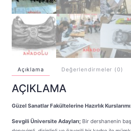
Açıklama
Değerlendirmeler (0)
AÇIKLAMA
Güzel Sanatlar Fakültelerine Hazırlık Kurslarımı
Sevgili Üniversite Adayları;
Bir dershanenin başar
deneyimli, disiplinli ve özverili bir kadro ile mü