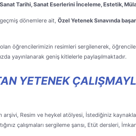
Sanat Tarihi, Sanat Eserlerini İnceleme, Estetik, Mü
e geçmiş dönemlere ait,
Özel Yetenek Sınavında başar
 olan öğrencilerimizin resimleri sergilenerek, öğrencil
ızda yayınlanarak geniş kitlelerle paylaşılmaktadır.
TAN YETENEK ÇALIŞMAYLA
sim arşivi, Resim ve heykel atölyesi, İstediğiniz kaynak
ığınız çalışmaları sergileme şansı, Etüt dersleri, İmka