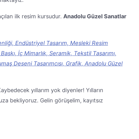
çılan ilk resim kursudur.
Anadolu Güzel Sanatlar
nliği, Endüstriyel Tasarım, Mesleki Resim
Baskı, İç Mimarlık, Seramik, Tekstil Tasarımı,
 Kumaş Deseni Tasarımcısı, Grafik, Anadolu Güzel
ybedecek yıllarım yok diyenler! Yılların
uza bekliyoruz. Gelin görüşelim, kayıtsız