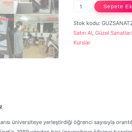
Güzel
Sepete Ek
Sanatlara
Stok kodu:
GUZSANAT
Hazırlık
Satın Al
,
Güzel Sanatlara
Hafta
Kurslar
Sonu
Kursu
Satın
Al
adet
z
ısı üniversiteye yerleştirdiği öğrenci sayısıyla orantıl
mkündür. 1989 yılından beri üniversiteye öğrenci hazırl