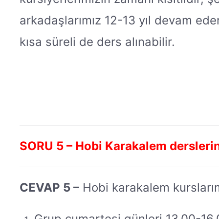
arkadaşlarımız 12-13 yıl devam ederl
kısa süreli de ders alınabilir.
SORU 5 – Hobi Karakalem derslerinin g
CEVAP 5 –
Hobi karakalem kurslarım
Grup cumartesi günleri 13.00-16.0