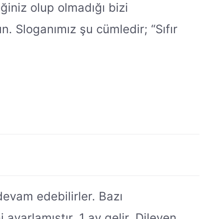
iniz olup olmadığı bizi
kın. Sloganımız şu cümledir; “Sıfır
devam edebilirler. Bazı
i ayarlamıştır, 1 ay gelir. Dileyen