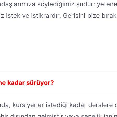
adaşlarımıza söylediğimiz şudur; yeteneğ
z istek ve istikrardır. Gerisini bize bıra
ne kadar sürüyor?
a, kursiyerler istediği kadar derslere 
ehir dışından gelmiştir veya senelik iznin