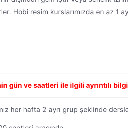
er. Hobi resim kurslarımızda en az 1 ayl
ün ve saatleri ile ilgili ayrıntılı bilg
ız her hafta 2 ayrı grup şeklinde ders
0 saatleri arasında,