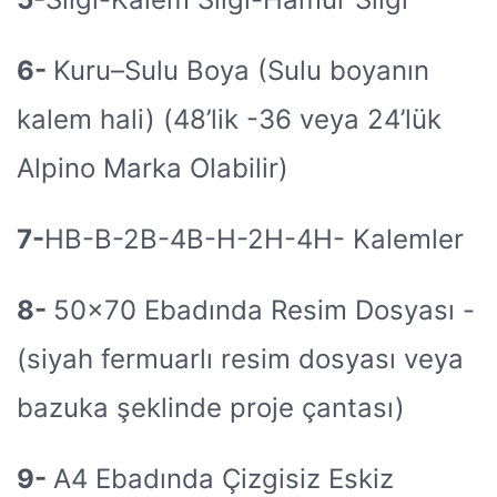
6-
Kuru–Sulu Boya (Sulu boyanın
kalem hali) (48’lik -36 veya 24’lük
Alpino Marka Olabilir)
7-
HB-B-2B-4B-H-2H-4H- Kalemler
8-
50×70 Ebadında Resim Dosyası -
(siyah fermuarlı resim dosyası veya
bazuka şeklinde proje çantası)
9-
A4 Ebadında Çizgisiz Eskiz