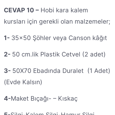
CEVAP 10 –
Hobi kara kalem
kursları için gerekli olan malzemeler;
1-
35×50 Şöhler veya Canson kâğıt
2-
50 cm.lik Plastik Cetvel (2 adet)
3-
50X70 Ebadında Duralet (1 Adet)
(Evde Kalsın)
4-
Maket Bıçağı- – Kıskaç
5-
Silgi-Kalem Silgi-Hamur Silgi