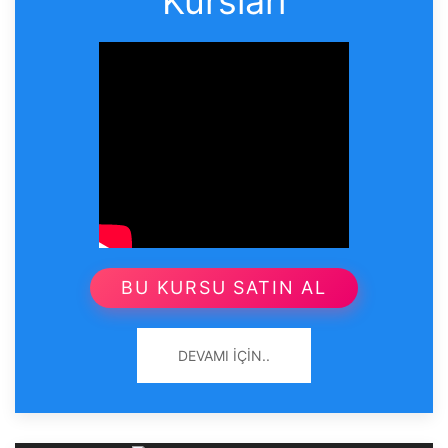
Kursları
BU KURSU SATIN AL
DEVAMI İÇIN..