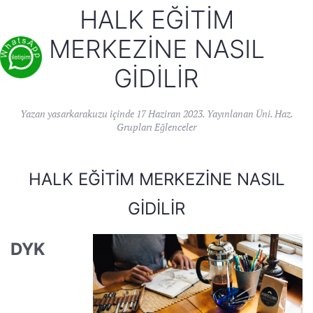
HALK EĞITIM
MERKEZINE NASIL
GIDILIR
Yazan
yasarkarakuzu
içinde
17 Haziran 2023
. Yayınlanan
Üni. Haz.
Grupları Eğlenceler
HALK EĞITIM MERKEZINE NASIL
GIDILIR
DYK