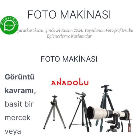
FOTO MAKINASI
Yazan
yasarkarakuzu
içinde
24 Kasım 2024
. Yayınlanan
Fotoğraf Grubu
Eğlenceler ve Kutlamalar
FOTO MAKINASI
Görüntü
kavramı,
basit bir
mercek
veya