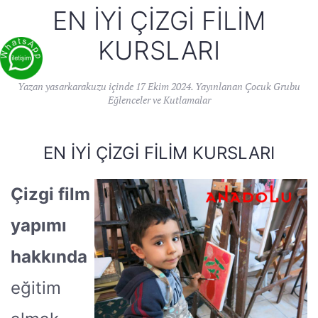
EN İYI ÇIZGI FILIM
KURSLARI
Yazan
yasarkarakuzu
içinde
17 Ekim 2024
. Yayınlanan
Çocuk Grubu
Eğlenceler ve Kutlamalar
EN İYI ÇIZGI FILIM KURSLARI
Çizgi film
yapımı
hakkında
eğitim