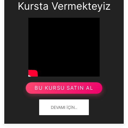
Kursta Vermekteyiz
BU KURSU SATIN AL
DEVAMI İÇIN..