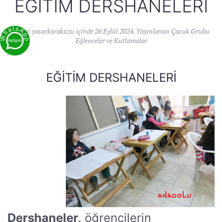
EĞITIM DERSHANELERI
Yazan
yasarkarakuzu
içinde
26 Eylül 2024
. Yayınlanan
Çocuk Grubu
Eğlenceler ve Kutlamalar
EĞITIM DERSHANELERI
Dershaneler,
öğrencilerin