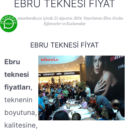
EBRU TEKNESI FIYAT
Yazan
yasarkarakuzu
içinde
25 Ağustos 2024
. Yayınlanan
Ebru Grubu
Eğlenceler ve Kutlamalar
EBRU TEKNESI FIYAT
Ebru
teknesi
fiyatları
,
teknenin
boyutuna,
kalitesine,