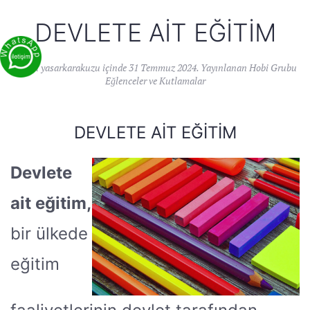
DEVLETE AIT EĞITIM
Yazan
yasarkarakuzu
içinde
31 Temmuz 2024
. Yayınlanan
Hobi Grubu
Eğlenceler ve Kutlamalar
DEVLETE AIT EĞITIM
Devlete
ait eğitim,
bir ülkede
eğitim