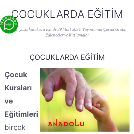
ÇOCUKLARDA EĞITIM
Yazan
yasarkarakuzu
içinde
29 Mart 2024
. Yayınlanan
Çocuk Grubu
Eğlenceler ve Kutlamalar
ÇOCUKLARDA EĞITIM
Çocuk
Kursları
ve
Eğitimleri
birçok