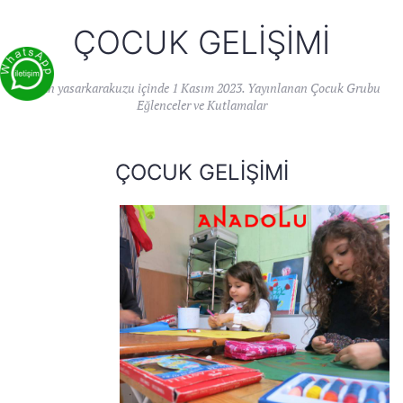
ÇOCUK GELIŞIMI
Yazan
yasarkarakuzu
içinde
1 Kasım 2023
. Yayınlanan
Çocuk Grubu
Eğlenceler ve Kutlamalar
ÇOCUK GELIŞIMI