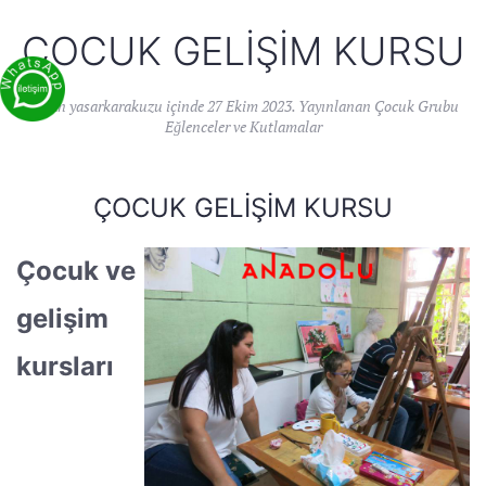
ÇOCUK GELIŞIM KURSU
Yazan
yasarkarakuzu
içinde
27 Ekim 2023
. Yayınlanan
Çocuk Grubu
Eğlenceler ve Kutlamalar
ÇOCUK GELIŞIM KURSU
Çocuk ve
gelişim
kursları