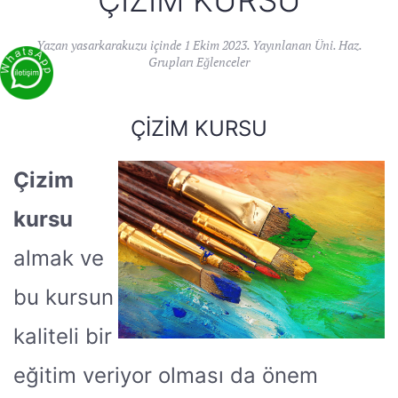
ÇIZIM KURSU
Yazan
yasarkarakuzu
içinde
1 Ekim 2023
. Yayınlanan
Üni. Haz.
Grupları Eğlenceler
ÇIZIM KURSU
Çizim
kursu
almak ve
bu kursun
kaliteli bir
eğitim veriyor olması da önem