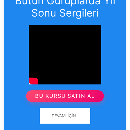
Bütün Guruplarda Yıl
Sonu Sergileri
BU KURSU SATIN AL
DEVAMI İÇIN..