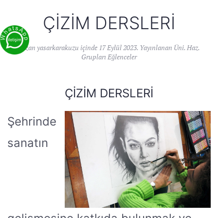
ÇIZIM DERSLERI
Yazan
yasarkarakuzu
içinde
17 Eylül 2023
. Yayınlanan
Üni. Haz.
Grupları Eğlenceler
ÇIZIM DERSLERI
Şehrinde
sanatın