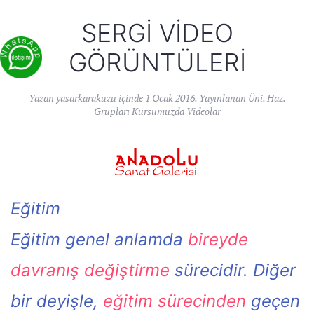
SERGI VIDEO
GÖRÜNTÜLERI
Yazan
yasarkarakuzu
içinde
1 Ocak 2016
. Yayınlanan
Üni. Haz.
Grupları Kursumuzda Videolar
Eğitim
Eğitim genel anlamda
bireyde
davranış değiştirme
sürecidir. Diğer
bir deyişle,
eğitim sürecinden
geçen