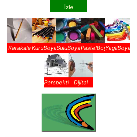
İzle
Karakale
KuruBoya
SuluBoya
PastelBoy
YagliBoya
Perspektif
Dijital