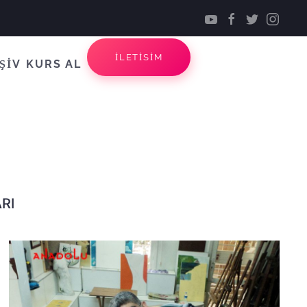
İLETİSİM
ŞİV
KURS AL
RI