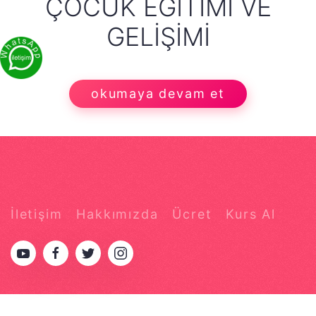
ÇOCUK EĞITIMI VE
GELIŞIMI
okumaya devam et
İletişim
Hakkımızda
Ücret
Kurs Al