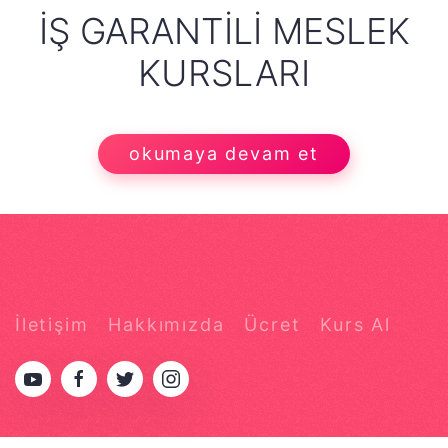
İŞ GARANTILI MESLEK
KURSLARI
okumaya devam et
İletişim
Hakkımızda
Ücret
Kurs Al