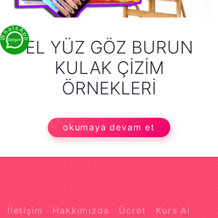
EL YÜZ GÖZ BURUN
KULAK ÇIZIM
ÖRNEKLERI
okumaya devam et
İletişim
Hakkımızda
Ücret
Kurs Al