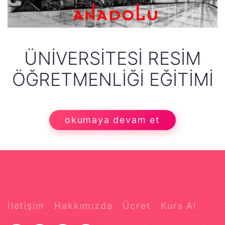
ÜNIVERSITESI RESIM
ÖĞRETMENLIĞI EĞITIMI
okumaya devam et
İletişim
Hakkımızda
Ücret
Kurs Al