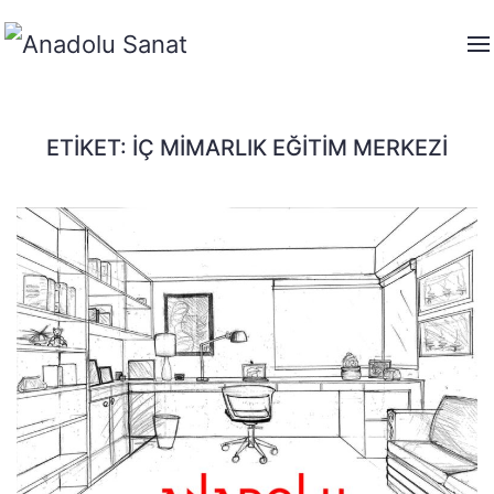
ETIKET:
İÇ MIMARLIK EĞITIM MERKEZI