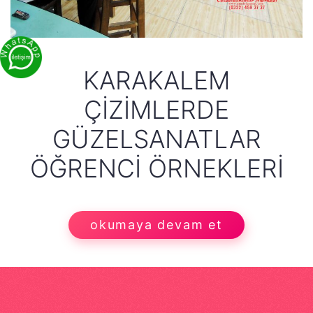
KARAKALEM
ÇIZIMLERDE
GÜZELSANATLAR
ÖĞRENCI ÖRNEKLERI
okumaya devam et