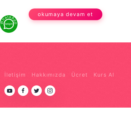
okumaya devam et
İletişim
Hakkımızda
Ücret
Kurs Al