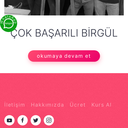
ÇOK BAŞARILI BIRGÜL
okumaya devam et
İletişim
Hakkımızda
Ücret
Kurs Al