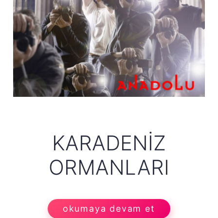
KARADENIZ
ORMANLARI
okumaya devam et