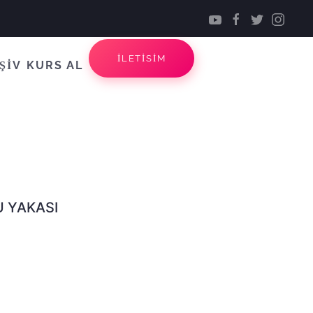
İLETİSİM
ŞİV
KURS AL
U YAKASI