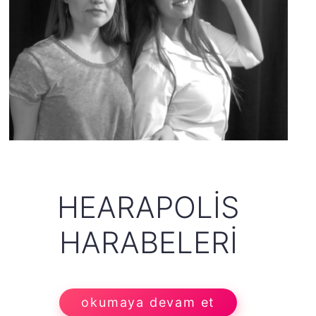
HEARAPOLIS
HARABELERI
okumaya devam et