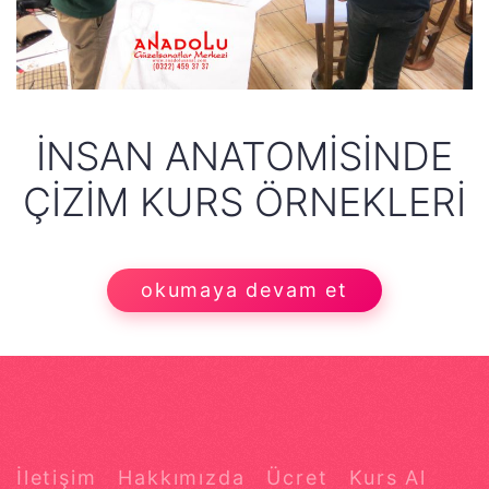
İNSAN ANATOMISINDE
ÇIZIM KURS ÖRNEKLERI
okumaya devam et
İletişim
Hakkımızda
Ücret
Kurs Al