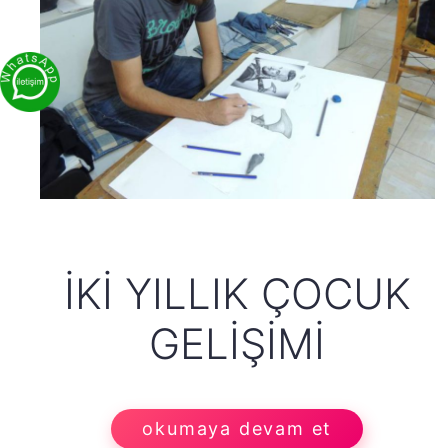
İKI YILLIK ÇOCUK
GELIŞIMI
okumaya devam et