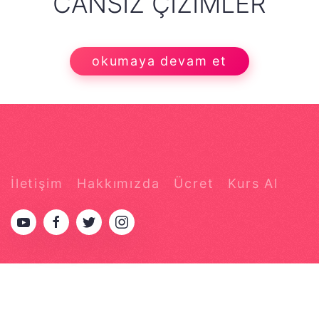
CANSIZ ÇIZIMLER
okumaya devam et
İletişim
Hakkımızda
Ücret
Kurs Al