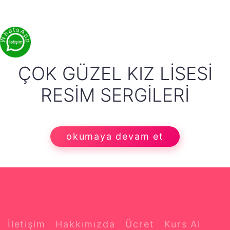
ÇOK GÜZEL KIZ LISESI
RESIM SERGILERI
okumaya devam et
İletişim
Hakkımızda
Ücret
Kurs Al