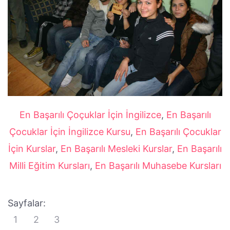
En Başarılı Çoçuklar İçin İngilizce
,
En Başarılı
Çocuklar İçin İngilizce Kursu
,
En Başarılı Çocuklar
İçin Kurslar
,
En Başarılı Mesleki Kurslar
,
En Başarılı
Milli Eğitim Kursları
,
En Başarılı Muhasebe Kursları
Sayfalar:
1
2
3