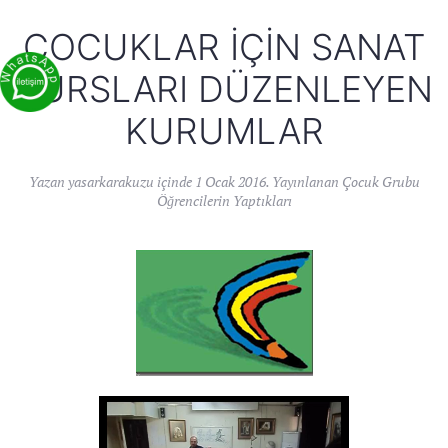
ÇOCUKLAR İÇIN SANAT
KURSLARI DÜZENLEYEN
KURUMLAR
Yazan
yasarkarakuzu
içinde
1 Ocak 2016
. Yayınlanan
Çocuk Grubu
Öğrencilerin Yaptıkları